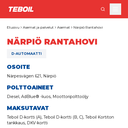
Siirry pääsisältöön
Etusivu
Asemat ja palvelut
Asemat
Närpiö Rantahovi
NÄRPIÖ RANTAHOVI
D-AUTOMAATTI
OSOITE
Närpesvägen 621, Närpiö
POLTTOAINEET
Diesel, AdBlue® -liuos, Moottoripolttoöljy
MAKSUTAVAT
Teboil D-kortti (A), Teboil D-kortti (B, C), Teboil Kortiton
tankkaus, DKV-kortti