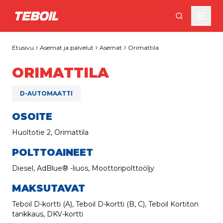
Siirry pääsisältöön
Etusivu
Asemat ja palvelut
Asemat
Orimattila
ORIMATTILA
D-AUTOMAATTI
OSOITE
Huoltotie 2, Orimattila
POLTTOAINEET
Diesel, AdBlue® -liuos, Moottoripolttoöljy
MAKSUTAVAT
Teboil D-kortti (A), Teboil D-kortti (B, C), Teboil Kortiton
tankkaus, DKV-kortti