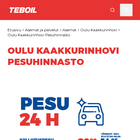
Siirry pääsisältöön
Etusivu
Asemat ja palvelut
Asemat
Oulu Kaakkurinhovi
Oulu Kaakkurinhovi Pesuhinnasto
OULU KAAKKURINHOVI
PESUHINNASTO