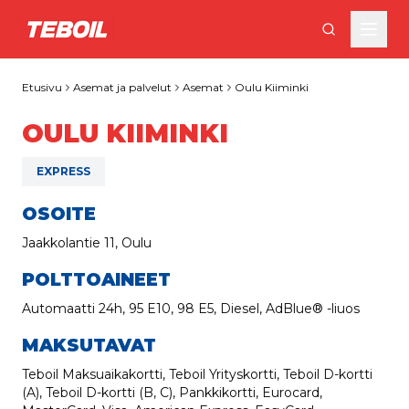
Siirry pääsisältöön
Etusivu
Asemat ja palvelut
Asemat
Oulu Kiiminki
OULU KIIMINKI
EXPRESS
OSOITE
Jaakkolantie 11, Oulu
POLTTOAINEET
Automaatti 24h, 95 E10, 98 E5, Diesel, AdBlue® -liuos
MAKSUTAVAT
Teboil Maksuaikakortti, Teboil Yrityskortti, Teboil D-kortti
(A), Teboil D-kortti (B, C), Pankkikortti, Eurocard,