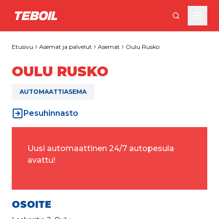
Siirry pääsisältöön
Etusivu
Asemat ja palvelut
Asemat
Oulu Rusko
OULU RUSKO
AUTOMAATTIASEMA
Pesuhinnasto
Uusi automaattinen 24/7 autopesula 
avattu!
OSOITE