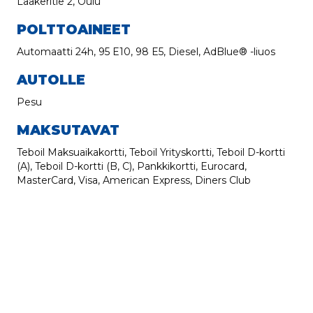
Laakeritie 2, Oulu
POLTTOAINEET
Automaatti 24h, 95 E10, 98 E5, Diesel, AdBlue® -liuos
AUTOLLE
Pesu
MAKSUTAVAT
Teboil Maksuaikakortti, Teboil Yrityskortti, Teboil D-kortti
(A), Teboil D-kortti (B, C), Pankkikortti, Eurocard,
MasterCard, Visa, American Express, Diners Club