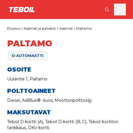
Siirry pääsisältöön
Etusivu
Asemat ja palvelut
Asemat
Paltamo
PALTAMO
D-AUTOMAATTI
OSOITE
Uurantie 1, Paltamo
POLTTOAINEET
Diesel, AdBlue® -liuos, Moottoripolttoöljy
MAKSUTAVAT
Teboil D-kortti (A), Teboil D-kortti (B, C), Teboil Kortiton
tankkaus, DKV-kortti