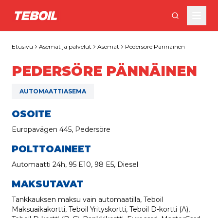
Siirry pääsisältöön
Etusivu
Asemat ja palvelut
Asemat
Pedersöre Pännäinen
PEDERSÖRE PÄNNÄINEN
AUTOMAATTIASEMA
OSOITE
Europavägen 445, Pedersöre
POLTTOAINEET
Automaatti 24h, 95 E10, 98 E5, Diesel
MAKSUTAVAT
Tankkauksen maksu vain automaatilla, Teboil
Maksuaikakortti, Teboil Yrityskortti, Teboil D-kortti (A),