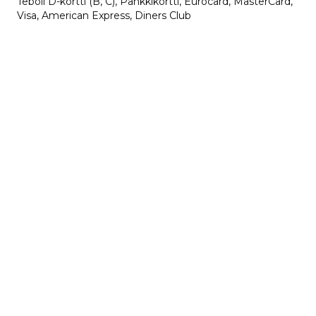
Teboil D-kortti (B, C), Pankkikortti, Eurocard, MasterCard,
Visa, American Express, Diners Club