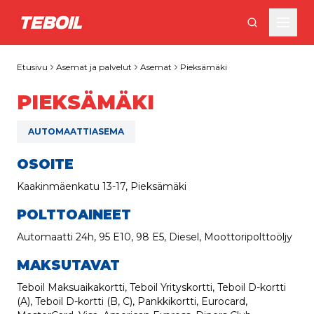
Siirry pääsisältöön
Etusivu
Asemat ja palvelut
Asemat
Pieksämäki
PIEKSÄMÄKI
AUTOMAATTIASEMA
OSOITE
Kaakinmäenkatu 13-17, Pieksämäki
POLTTOAINEET
Automaatti 24h, 95 E10, 98 E5, Diesel, Moottoripolttoöljy
MAKSUTAVAT
Teboil Maksuaikakortti, Teboil Yrityskortti, Teboil D-kortti
(A), Teboil D-kortti (B, C), Pankkikortti, Eurocard,