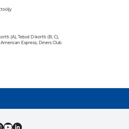
toöljy
rtti (A), Teboil D-kortti (B, C),
, American Express, Diners Club