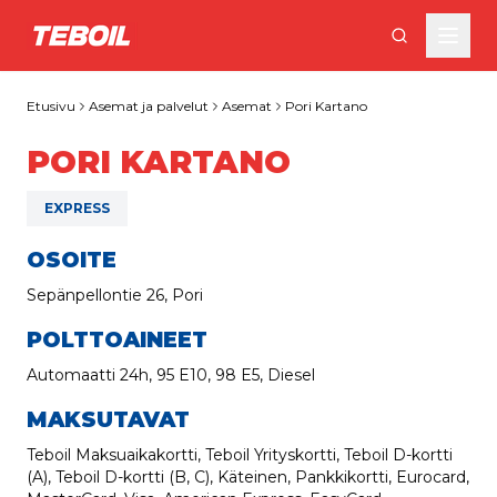
Siirry pääsisältöön
Etusivu
Asemat ja palvelut
Asemat
Pori Kartano
PORI KARTANO
EXPRESS
OSOITE
Sepänpellontie 26, Pori
POLTTOAINEET
Automaatti 24h, 95 E10, 98 E5, Diesel
MAKSUTAVAT
Teboil Maksuaikakortti, Teboil Yrityskortti, Teboil D-kortti
(A), Teboil D-kortti (B, C), Käteinen, Pankkikortti, Eurocard,