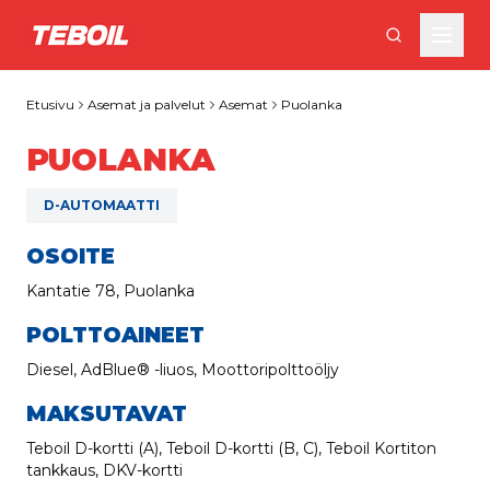
Siirry pääsisältöön
Etusivu
Asemat ja palvelut
Asemat
Puolanka
PUOLANKA
D-AUTOMAATTI
OSOITE
Kantatie 78, Puolanka
POLTTOAINEET
Diesel, AdBlue® -liuos, Moottoripolttoöljy
MAKSUTAVAT
Teboil D-kortti (A), Teboil D-kortti (B, C), Teboil Kortiton
tankkaus, DKV-kortti