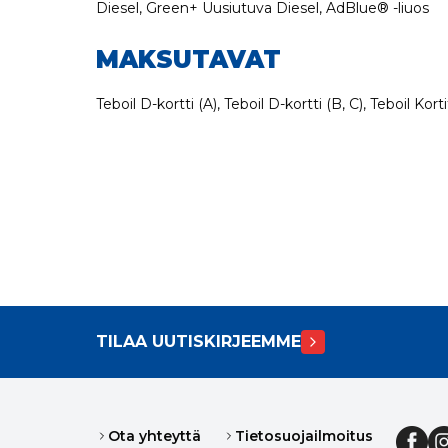
Diesel, Green+ Uusiutuva Diesel, AdBlue® -liuos
MAKSUTAVAT
Teboil D-kortti (A), Teboil D-kortti (B, C), Teboil Ko
TILAA UUTISKIRJEEMME
Ota yhteyttä
Tietosuojailmoitus