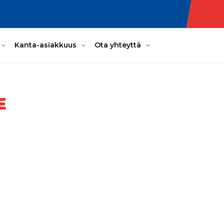
Kanta-asiakkuus
Ota yhteyttä
E