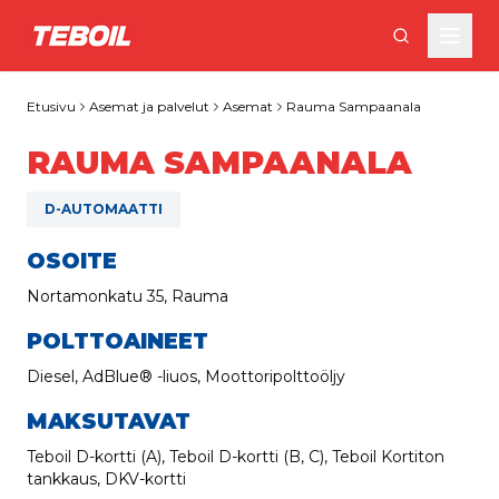
Siirry pääsisältöön
Etusivu
Asemat ja palvelut
Asemat
Rauma Sampaanala
RAUMA SAMPAANALA
D-AUTOMAATTI
OSOITE
Nortamonkatu 35, Rauma
POLTTOAINEET
Diesel, AdBlue® -liuos, Moottoripolttoöljy
MAKSUTAVAT
Teboil D-kortti (A), Teboil D-kortti (B, C), Teboil Kortiton
tankkaus, DKV-kortti