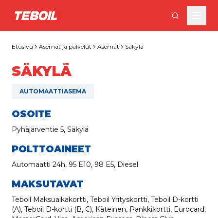
Siirry pääsisältöön
Etusivu
Asemat ja palvelut
Asemat
Säkylä
SÄKYLÄ
AUTOMAATTIASEMA
OSOITE
Pyhäjärventie 5, Säkylä
POLTTOAINEET
Automaatti 24h, 95 E10, 98 E5, Diesel
MAKSUTAVAT
Teboil Maksuaikakortti, Teboil Yrityskortti, Teboil D-kortti
(A), Teboil D-kortti (B, C), Käteinen, Pankkikortti, Eurocard,