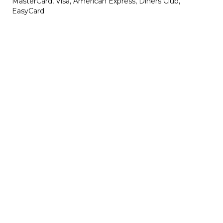
MasterCard, Visa, American Express, Diners Club,
EasyCard