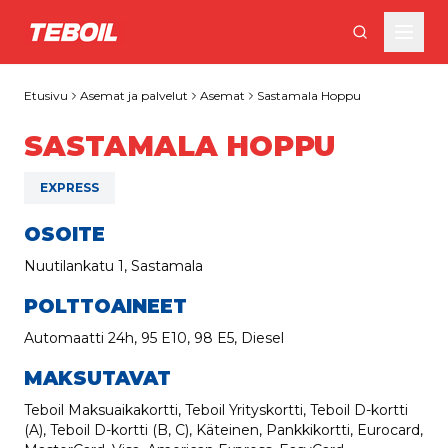
Siirry pääsisältöön
Etusivu
Asemat ja palvelut
Asemat
Sastamala Hoppu
SASTAMALA HOPPU
EXPRESS
OSOITE
Nuutilankatu 1, Sastamala
POLTTOAINEET
Automaatti 24h, 95 E10, 98 E5, Diesel
MAKSUTAVAT
Teboil Maksuaikakortti, Teboil Yrityskortti, Teboil D-kortti
(A), Teboil D-kortti (B, C), Käteinen, Pankkikortti, Eurocard,