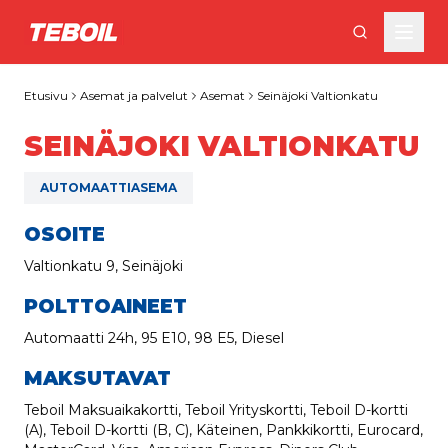
Siirry pääsisältöön
Etusivu
Asemat ja palvelut
Asemat
Seinäjoki Valtionkatu
SEINÄJOKI VALTIONKATU
AUTOMAATTIASEMA
OSOITE
Valtionkatu 9, Seinäjoki
POLTTOAINEET
Automaatti 24h, 95 E10, 98 E5, Diesel
MAKSUTAVAT
Teboil Maksuaikakortti, Teboil Yrityskortti, Teboil D-kortti
(A), Teboil D-kortti (B, C), Käteinen, Pankkikortti, Eurocard,