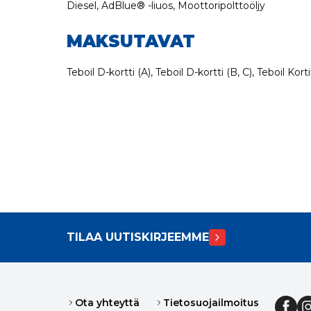
Diesel, AdBlue® -liuos, Moottoripolttoöljy
MAKSUTAVAT
Teboil D-kortti (A), Teboil D-kortti (B, C), Teboil Ko
TILAA UUTISKIRJEEMME
Ota yhteyttä
Tietosuojailmoitus