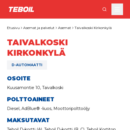
Siirry pääsisältöön
Etusivu
Asemat ja palvelut
Asemat
Taivalkoski Kirkonkylä
TAIVALKOSKI
KIRKONKYLÄ
D-AUTOMAATTI
OSOITE
Kuusamontie 10, Taivalkoski
POLTTOAINEET
Diesel, AdBlue® -liuos, Moottoripolttoöljy
MAKSUTAVAT
Teboil D-kortti (A), Teboil D-kortti (B, C), Teboil Kortiton