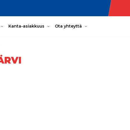
Kanta-asiakkuus
Ota yhteyttä
i
ÄRVI