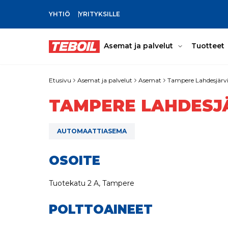
YHTIÖ
YRITYKSILLE
SIIRRY PÄÄSISÄLTÖÖN
Asemat ja palvelut
Tuotteet
Etusivu
Asemat ja palvelut
Asemat
Tampere Lahdesjärv
TAMPERE LAHDESJ
AUTOMAATTIASEMA
OSOITE
Tuotekatu 2 A, Tampere
POLTTOAINEET