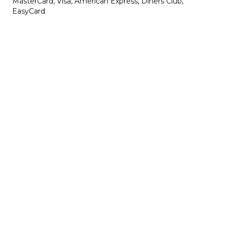
MasterCard, Visa, American Express, Diners Club,
EasyCard