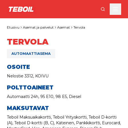
Siirry pääsisältöön
Etusivu
Asemat ja palvelut
Asemat
Tervola
TERVOLA
AUTOMAATTIASEMA
OSOITE
Nelostie 3312, KOIVU
POLTTOAINEET
Automaatti 24h, 95 E10, 98 E5, Diesel
MAKSUTAVAT
Teboil Maksuaikakortti, Teboil Yrityskortti, Teboil D-kortti
(A), Teboil D-kortti (B, C), Käteinen, Pankkikortti, Eurocard,