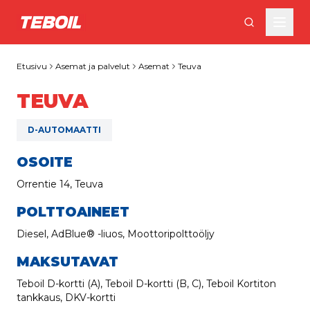
Siirry pääsisältöön
Etusivu
Asemat ja palvelut
Asemat
Teuva
TEUVA
D-AUTOMAATTI
OSOITE
Orrentie 14, Teuva
POLTTOAINEET
Diesel, AdBlue® -liuos, Moottoripolttoöljy
MAKSUTAVAT
Teboil D-kortti (A), Teboil D-kortti (B, C), Teboil Kortiton
tankkaus, DKV-kortti