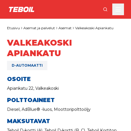
Siirry pääsisältöön
Etusivu
Asemat ja palvelut
Asemat
Valkeakoski Apiankatu
VALKEAKOSKI
APIANKATU
D-AUTOMAATTI
OSOITE
Apiankatu 22, Valkeakoski
POLTTOAINEET
Diesel, AdBlue® -liuos, Moottoripolttoöljy
MAKSUTAVAT
Teboil D-kortti (A), Teboil D-kortti (B, C), Teboil Kortiton