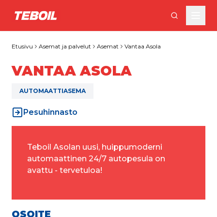
Siirry pääsisältöön
Etusivu
Asemat ja palvelut
Asemat
Vantaa Asola
VANTAA ASOLA
AUTOMAATTIASEMA
Pesuhinnasto
Teboil Asolan uusi, huippumoderni 
automaattinen 24/7 autopesula on 
avattu - tervetuloa!
OSOITE