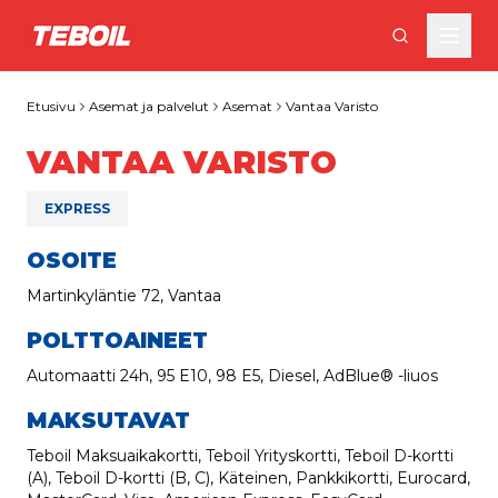
Siirry pääsisältöön
Etusivu
Asemat ja palvelut
Asemat
Vantaa Varisto
VANTAA VARISTO
EXPRESS
OSOITE
Martinkyläntie 72, Vantaa
POLTTOAINEET
Automaatti 24h, 95 E10, 98 E5, Diesel, AdBlue® -liuos
MAKSUTAVAT
Teboil Maksuaikakortti, Teboil Yrityskortti, Teboil D-kortti
(A), Teboil D-kortti (B, C), Käteinen, Pankkikortti, Eurocard,