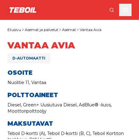
Siirry pääsisältöön
Etusivu
Asemat ja palvelut
Asemat
Vantaa Avia
VANTAA AVIA
D-AUTOMAATTI
OSOITE
Nuolitie 11, Vantaa
POLTTOAINEET
Diesel, Green+ Uusiutuva Diesel, AdBlue® -liuos,
Moottoripolttoöljy
MAKSUTAVAT
Teboil D-kortti (A), Teboil D-kortti (B, C), Teboil Kortiton