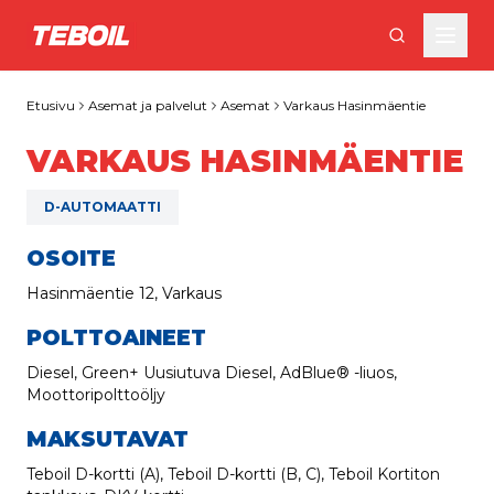
Siirry pääsisältöön
Etusivu
Asemat ja palvelut
Asemat
Varkaus Hasinmäentie
VARKAUS HASINMÄENTIE
D-AUTOMAATTI
OSOITE
Hasinmäentie 12, Varkaus
POLTTOAINEET
Diesel, Green+ Uusiutuva Diesel, AdBlue® -liuos,
Moottoripolttoöljy
MAKSUTAVAT
Teboil D-kortti (A), Teboil D-kortti (B, C), Teboil Kortiton