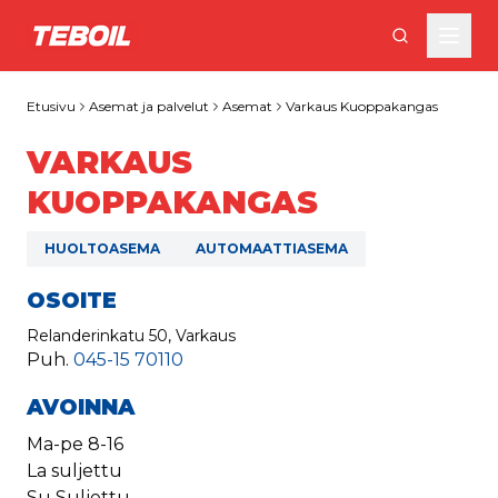
Siirry pääsisältöön
Etusivu
Asemat ja palvelut
Asemat
Varkaus Kuoppakangas
VARKAUS
KUOPPAKANGAS
HUOLTOASEMA
AUTOMAATTIASEMA
OSOITE
Relanderinkatu 50, Varkaus
Puh.
045-15 70110
AVOINNA
Ma-pe
8-16
La
suljettu
Su
Suljettu