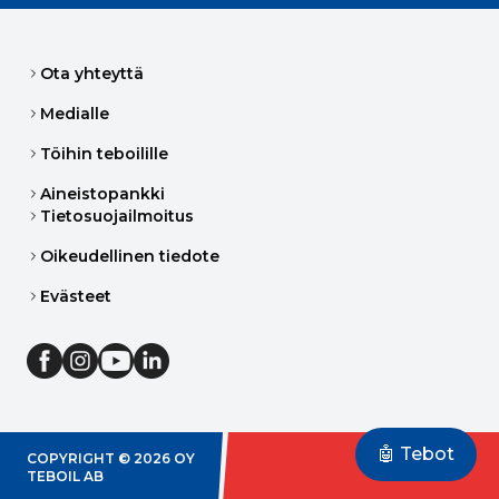
Ota yhteyttä
Medialle
Töihin teboilille
Aineistopankki
Tietosuojailmoitus
Oikeudellinen tiedote
Evästeet
🤖 Tebot
COPYRIGHT ©
2026
OY
TEBOIL AB