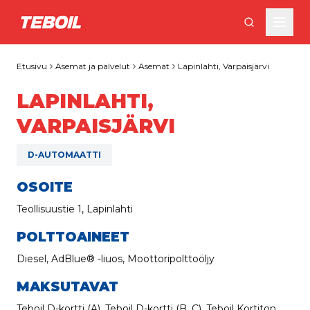
Siirry pääsisältöön
Etusivu
Asemat ja palvelut
Asemat
Lapinlahti, Varpaisjärvi
LAPINLAHTI,
VARPAISJÄRVI
D-AUTOMAATTI
OSOITE
Teollisuustie 1, Lapinlahti
POLTTOAINEET
Diesel, AdBlue® -liuos, Moottoripolttoöljy
MAKSUTAVAT
Teboil D-kortti (A), Teboil D-kortti (B, C), Teboil Kortiton