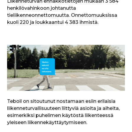
Liikenneturvan ennakkotietojen mukaan 3 584 
henkilövahinkoon johtanutta 
tieliikenneonnettomuutta. Onnettomuuksissa 
kuoli 220 ja loukkaantui 4 383 ihmistä.
Teboil on sitoutunut nostamaan esiin erilaisia 
liikenneturvallisuuteen liittyviä asioita ja aiheita, 
esimerkiksi puhelimen käytöstä liikenteessä 
yleiseen liikennekäyttäytymiseen.