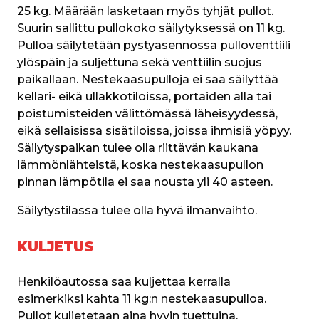
25 kg. Määrään lasketaan myös tyhjät pullot. 
Suurin sallittu pullokoko säilytyksessä on 11 kg. 
Pulloa säilytetään pystyasennossa pulloventtiili 
ylöspäin ja suljettuna sekä venttiilin suojus 
paikallaan. Nestekaasupulloja ei saa säilyttää 
kellari- eikä ullakkotiloissa, portaiden alla tai 
poistumisteiden välittömässä läheisyydessä, 
eikä sellaisissa sisätiloissa, joissa ihmisiä yöpyy. 
Säilytyspaikan tulee olla riittävän kaukana 
lämmönlähteistä, koska nestekaasupullon 
pinnan lämpötila ei saa nousta yli 40 asteen.
Säilytystilassa tulee olla hyvä ilmanvaihto.
KULJETUS
Henkilöautossa saa kuljettaa kerralla 
esimerkiksi kahta 11 kg:n nestekaasupulloa. 
Pullot kuljetetaan aina hyvin tuettuina, 