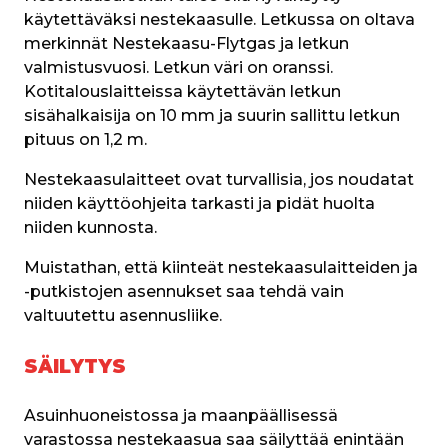
käytettäväksi nestekaasulle. Letkussa on oltava 
merkinnät Nestekaasu-Flytgas ja letkun 
valmistusvuosi. Letkun väri on oranssi. 
Kotitalouslaitteissa käytettävän letkun 
sisähalkaisija on 10 mm ja suurin sallittu letkun 
pituus on 1,2 m.
Nestekaasulaitteet ovat turvallisia, jos noudatat 
niiden käyttöohjeita tarkasti ja pidät huolta 
niiden kunnosta.
Muistathan, että kiinteät nestekaasulaitteiden ja 
-putkistojen asennukset saa tehdä vain 
valtuutettu asennusliike.
SÄILYTYS
Asuinhuoneistossa ja maanpäällisessä 
varastossa nestekaasua saa säilyttää enintään 