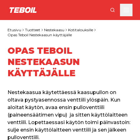
Siirry pääsisältöön
Etusivu
Tuotteet
Nestekaasu
Kotitalouksille
Opas Teboil Nestekaasun käyttäjälle
OPAS TEBOIL
NESTEKAASUN
KÄYTTÄJÄLLE
Nestekaasua käytettäessä kaasupullon on 
oltava pystyasennossa venttiili ylöspäin. Kun 
aloitat käytön, avaa ensin pulloventtiili 
(paineensäätimen vipu)  ja sitten käyttölaitteen 
venttiili. Lopettaessasi käytön toimi päinvastoin: 
sulje ensin käyttölaitteen venttiili ja sen jälkeen 
pulloventtiili.