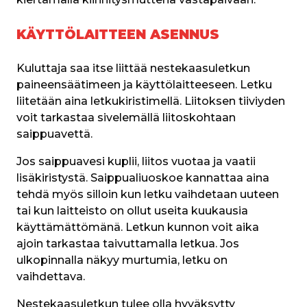
KÄYTTÖLAITTEEN ASENNUS
Kuluttaja saa itse liittää nestekaasuletkun 
paineensäätimeen ja käyttölaitteeseen. Letku 
liitetään aina letkukiristimellä. Liitoksen tiiviyden 
voit tarkastaa sivelemällä liitoskohtaan 
saippuavettä.
Jos saippuavesi kuplii, liitos vuotaa ja vaatii 
lisäkiristystä. Saippualiuoskoe kannattaa aina 
tehdä myös silloin kun letku vaihdetaan uuteen 
tai kun laitteisto on ollut useita kuukausia 
käyttämättömänä. Letkun kunnon voit aika 
ajoin tarkastaa taivuttamalla letkua. Jos 
ulkopinnalla näkyy murtumia, letku on 
vaihdettava.
Nestekaasuletkun tulee olla hyväksytty 