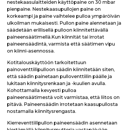
nestekaasulaitteiden käyttöpaine on 30 mbar 
pienpaine. Nestekaasupullojen paine on 
korkeampi ja paine vaihtelee pulloa ympäröivän 
ulkoilman mukaisesti. Pullon paine alennetaan ja 
säädetään erillisellä pulloon kiinnitettävällä 
paineensäätimellä.Kun kiinnität tai irrotat 
paineensäädintä, varmista että säätimen vipu 
on kiinni-asennossa.
Kotitalouskäyttöön tarkoitettuun 
painoventtiilipulloon säädin kiinnitetään siten, 
että säädin painetaan pulloventtiilin päälle ja 
lukitaan kiinnitysrenkaan ja -kuulien avulla. 
Kohottamalla kevyesti pulloa 
paineensäätimestä voit varmistaa, että liitos on 
pitävä. Paineensäädin irrotetaan kaasupullosta 
nostamalla kiinnitysrengasta.
Kierreventtiilipullon paineensäädin asennetaan 
kiertämällä kiinnitysmutteria vastapäivään.