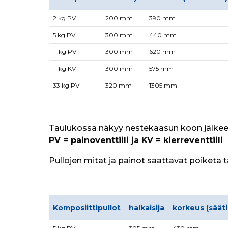
2 kg PV
200 mm
390 mm
5 kg PV
300 mm
440 mm
11 kg PV
300 mm
620 mm
11 kg KV
300 mm
575 mm
33 kg PV
320 mm
1305 mm
Taulukossa näkyy nestekaasun koon jälkeen 
PV = painoventtiili ja KV = kierreventtiili
Pullojen mitat ja painot saattavat poiketa t
Komposiittipullot
halkaisija
korkeus (sääti