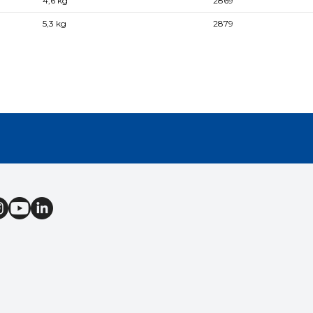
4,6 kg
2869
5,3 kg
2879