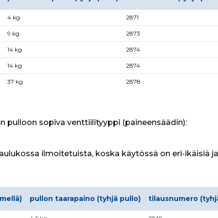
4 kg
2871
9 kg
2873
14 kg
2874
14 kg
2874
37 kg
2878
pulloon sopiva venttiilityyppi (paineensäädin):
aulukossa ilmoitetuista, koska käytössä on eri-ikäisiä ja 
mellä)
pullon taarapaino (tyhjä pullo)
tilausnumero (tyhj