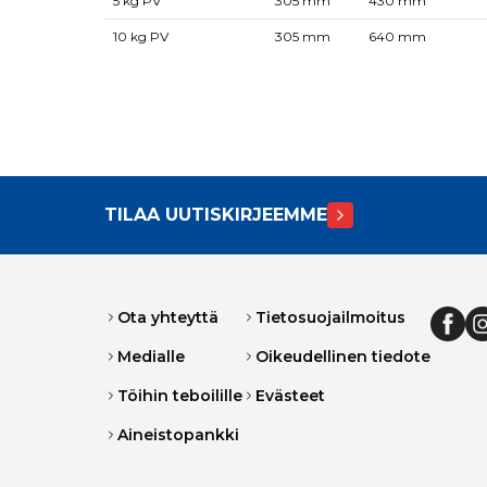
5 kg PV
305 mm
430 mm
10 kg PV
305 mm
640 mm
TILAA UUTISKIRJEEMME
Ota yhteyttä
Tietosuojailmoitus
Medialle
Oikeudellinen tiedote
Töihin teboilille
Evästeet
Aineistopankki