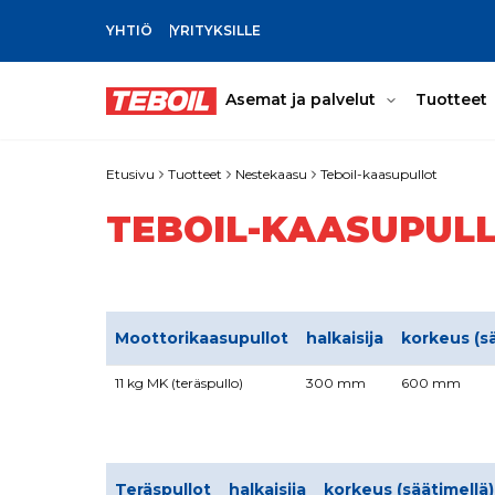
YHTIÖ
YRITYKSILLE
SIIRRY PÄÄSISÄLTÖÖN
Asemat ja palvelut
Tuotteet
Etusivu
Tuotteet
Nestekaasu
Teboil-kaasupullot
TEBOIL-KAASUPUL
Moottorikaasupullot
halkaisija
korkeus (s
11 kg MK (teräspullo)
300 mm
600 mm
Teräspullot
halkaisija
korkeus (säätimellä)