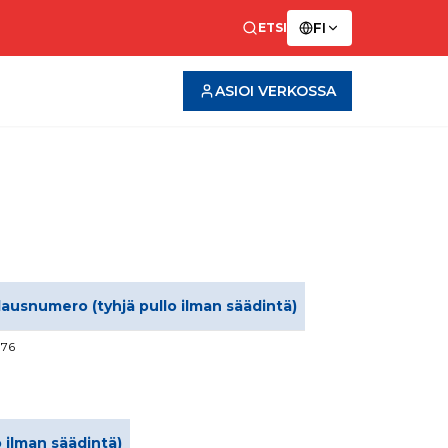
FI
ETSI
ASIOI VERKOSSA
ilausnumero (tyhjä pullo ilman säädintä)
876
o ilman säädintä)