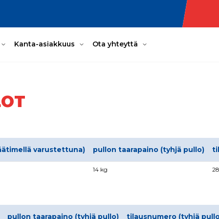
Kanta-asiakkuus
Ota yhteyttä
LOT
äätimellä varustettuna)
pullon taarapaino (tyhjä pullo)
t
14 kg
2
pullon taarapaino (tyhjä pullo)
tilausnumero (tyhjä pull