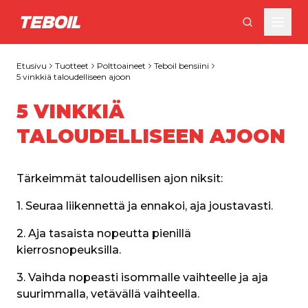
Siirry pääsisältöön
Etusivu
Tuotteet
Polttoaineet
Teboil bensiini
5 vinkkiä taloudelliseen ajoon
5 VINKKIÄ
TALOUDELLISEEN AJOON
Tärkeimmät taloudellisen ajon niksit:
1. Seuraa liikennettä ja ennakoi, aja joustavasti.
2. Aja tasaista nopeutta pienillä 
kierrosnopeuksilla.
3. Vaihda nopeasti isommalle vaihteelle ja aja 
suurimmalla, vetävällä vaihteella.