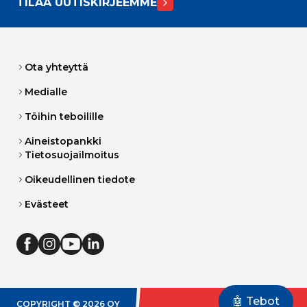
TILAA UUTISKIRJEEMME
Ota yhteyttä
Medialle
Töihin teboilille
Aineistopankki
Tietosuojailmoitus
Oikeudellinen tiedote
Evästeet
🤖 Tebot
COPYRIGHT ©
2026
OY