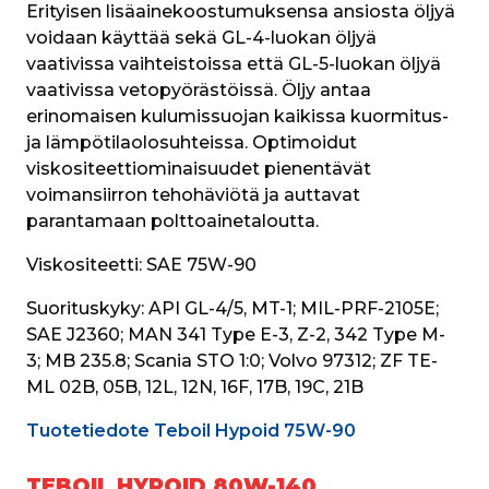
Erityisen lisäainekoostumuksensa ansiosta öljyä 
voidaan käyttää sekä GL-4-luokan öljyä 
vaativissa vaihteistoissa että GL-5-luokan öljyä 
vaativissa vetopyörästöissä. Öljy antaa 
erinomaisen kulumissuojan kaikissa kuormitus- 
ja lämpötilaolosuhteissa. Optimoidut 
viskositeettiominaisuudet pienentävät 
voimansiirron tehohäviötä ja auttavat 
parantamaan polttoainetaloutta.
Viskositeetti:
 SAE 75W-90
Suorituskyky:
 API GL-4/5, MT-1; MIL-PRF-2105E; 
SAE J2360; MAN 341 Type E-3, Z-2, 342 Type M-
3; MB 235.8; Scania STO 1:0; Volvo 97312; ZF TE-
ML 02B, 05B, 12L, 12N, 16F, 17B, 19C, 21B
Tuotetiedote Teboil Hypoid 75W-90
TEBOIL HYPOID 80W-140