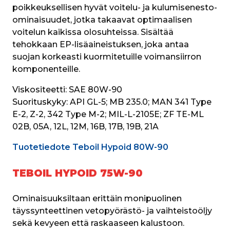
poikkeuksellisen hyvät voitelu- ja kulumisenesto-
ominaisuudet, jotka takaavat optimaalisen 
voitelun kaikissa olosuhteissa. Sisältää 
tehokkaan EP-lisäaineistuksen, joka antaa 
suojan korkeasti kuormitetuille voimansiirron 
komponenteille. 
Viskositeetti:
 SAE 80W-90
Suorituskyky: 
API GL-5; MB 235.0; MAN 341 Type 
E-2, Z-2, 342 Type M-2; MIL-L-2105E; ZF TE-ML 
02B, 05A, 12L, 12M, 16B, 17B, 19B, 21A
Tuotetiedote Teboil Hypoid 80W-90
TEBOIL HYPOID 75W-90
Ominaisuuksiltaan erittäin monipuolinen 
täyssynteettinen vetopyörästö- ja vaihteistoöljy 
sekä kevyeen että raskaaseen kalustoon. 