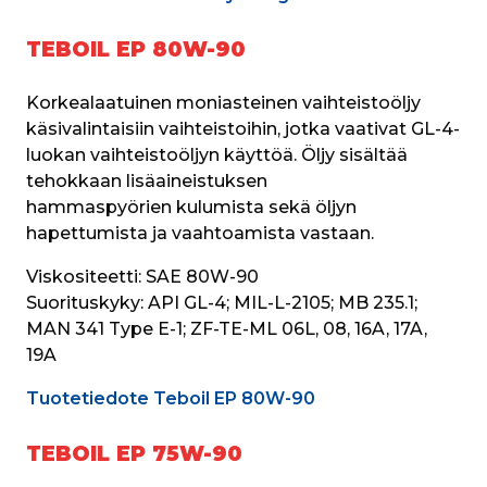
TEBOIL EP 80W-90
Korkealaatuinen moniasteinen vaihteistoöljy 
käsivalintaisiin vaihteistoihin, jotka vaativat GL-4-
luokan vaihteistoöljyn käyttöä. Öljy sisältää 
tehokkaan lisäaineistuksen 
hammaspyörien kulumista sekä öljyn 
hapettumista ja vaahtoamista vastaan.
Viskositeetti:
 SAE 80W-90
Suorituskyky:
 API GL-4; MIL-L-2105; MB 235.1; 
MAN 341 Type E-1; ZF-TE-ML 06L, 08, 16A, 17A, 
19A
Tuotetiedote Teboil EP 80W-90
TEBOIL EP 75W-90