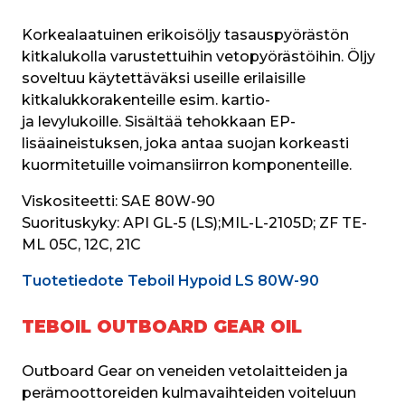
Korkealaatuinen erikoisöljy tasauspyörästön 
kitkalukolla varustettuihin vetopyörästöihin. Öljy 
soveltuu käytettäväksi useille erilaisille 
kitkalukkorakenteille esim. kartio- 
ja levylukoille. Sisältää tehokkaan EP-
lisäaineistuksen, joka antaa suojan korkeasti 
kuormitetuille voimansiirron komponenteille. 
Viskositeetti:
 SAE 80W-90
Suorituskyky: 
API GL-5 (LS);MIL-L-2105D; ZF TE-
ML 05C, 12C, 21C
Tuotetiedote Teboil Hypoid LS 80W-90
TEBOIL OUTBOARD GEAR OIL
Outboard Gear on veneiden vetolaitteiden ja 
perämoottoreiden kulmavaihteiden voiteluun 