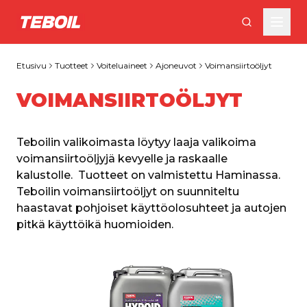
Siirry pääsisältöön
Etusivu
Tuotteet
Voiteluaineet
Ajoneuvot
Voimansiirtoöljyt
VOIMANSIIRTOÖLJYT
Teboilin valikoimasta löytyy laaja valikoima 
voimansiirtoöljyjä kevyelle ja raskaalle 
kalustolle.  Tuotteet on valmistettu Haminassa. 
Teboilin voimansiirtoöljyt on suunniteltu 
haastavat pohjoiset käyttöolosuhteet ja autojen 
pitkä käyttöikä huomioiden.