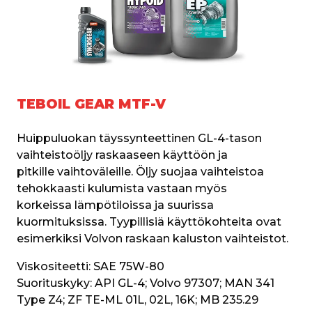
TEBOIL GEAR MTF-V
Huippuluokan täyssynteettinen GL-4-tason 
vaihteistoöljy raskaaseen käyttöön ja 
pitkille vaihtoväleille. Öljy suojaa vaihteistoa 
tehokkaasti kulumista vastaan myös 
korkeissa lämpötiloissa ja suurissa 
kuormituksissa. Tyypillisiä käyttökohteita ovat 
esimerkiksi Volvon raskaan kaluston vaihteistot.
Viskositeetti:
 SAE 75W-80
Suorituskyky:
 API GL-4; Volvo 97307; MAN 341 
Type Z4; ZF TE-ML 01L, 02L, 16K; MB 235.29