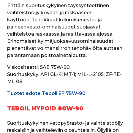
Erittäin suorituskykyinen täyssynteettinen 
vaihteistoöljy kovaan ja raskaaseen 
käyttöön. Tehokkaat kulumisenesto- ja 
paineenkesto-ominaisuudet suojaavat 
vaihteistoa raskaassa ja rasittavassa ajossa. 
Erinomaiset kylmäjuoksevuusominaisuudet 
pienentävät voimansiirron tehohäviöitä auttaen 
parantamaan polttoainetaloutta.
Viskositeetti:
 SAE 75W-90
Suorituskyky: 
API GL-4; MT-1; MIL-L-2105; ZF-TE-
ML 08
Tuotetiedote Teboil EP 75W-90
TEBOIL HYPOID 80W-90
Suorituskykyinen vetopyörästö- ja vaihteistoöljy 
raskaisiin ja vaihteleviin olosuhteisiin. Öljyllä on 