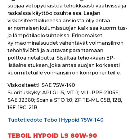
suojaa vetopyörästöä tehokkaasti vaativissa ja 
raskaissa käyttöolosuhteissa. Laajan 
viskositeettialueensa ansiosta öljy antaa 
erinomaisen kulumissuojan kaikissa kuormitus- 
ja lämpötilaolosuhteissa. Erinomaiset 
kylmäominaisuudet vähentävät voimansiirron 
tehohäviöitä ja auttavat parantamaan 
polttoainetaloutta. Sisältää tehokkaan EP-
lisäaineistuksen, joka antaa suojan korkeasti 
kuormitetuille voimansiirron komponenteille. 
Viskositeetti: 
SAE 75W-140
Suorituskyky:
 API GL-5, MT-1; MIL-PRF-2105E; 
SAE J2360; Scania STO 1:0; ZF TE-ML 05B, 12B, 
16F, 19C, 21B
Tuotetiedote Teboil Hypoid 75W-140
TEBOIL HYPOID LS 80W-90