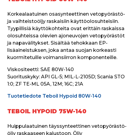
Korkealaatuinen osasynteettinen vetopyörästö- 
ja vaihteistoöljy raskaisiin käyttöolosuhteisiin. 
Tyypillisiä käyttökohteita ovat erittäin raskaissa 
olosuhteissa olevien ajoneuvojen vetopyörästöt 
ja napavälitykset. Sisältää tehokkaan EP-
lisäaineistuksen, joka antaa suojan korkeasti 
kuormitetuille voimansiirron komponenteille. 
Viskositeetti: 
SAE 80W-140
Suorituskyky: 
API GL-5; MIL-L-2105D; Scania STO 
1:0; ZF TE-ML 05A, 12M; 16C; 21A
Tuotetiedote Teboil Hypoid 80W-140
TEBOIL HYPOID 75W-140
Huippulaatuinen täyssynteettinen vetopyörästö-
öljy raskaaseen kalustoon. Öljy 