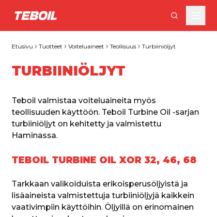
Siirry pääsisältöön
Etusivu
Tuotteet
Voiteluaineet
Teollisuus
Turbiiniöljyt
TURBIINIÖLJYT
Teboil valmistaa voiteluaineita myös 
teollisuuden käyttöön. Teboil Turbine Oil -sarjan 
turbiiniöljyt on kehitetty ja valmistettu 
Haminassa.
TEBOIL TURBINE OIL XOR 32, 46, 68
Tarkkaan valikoiduista erikoisperusöljyistä ja 
lisäaineista valmistettuja turbiiniöljyjä kaikkein 
vaativimpiin käyttöihin. Öljyillä on erinomainen 