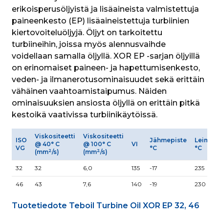
erikoisperusöljyistä ja lisäaineista valmistettuja 
paineenkesto (EP) lisäaineistettuja turbiinien 
kiertovoiteluöljyjä. Öljyt on tarkoitettu 
turbiineihin, joissa myös alennusvaihde 
voidellaan samalla öljyllä. XOR EP -sarjan öljyillä 
on erinomaiset paineen- ja hapettumisenkesto, 
veden- ja ilmanerotusominaisuudet sekä erittäin 
vähäinen vaahtoamistaipumus. Näiden 
ominaisuuksien ansiosta öljyllä on erittäin pitkä 
kestoikä vaativissa turbiinikäytöissä. 
Viskositeetti
Viskositeetti
ISO
Jähmepiste
Leimah
@ 40° C
@ 100° C
VI
VG
°C
°C
2
2
(mm
/s)
(mm
/s)
32
32
6,0
135
-17
235
46
43
7,6
140
-19
230
Tuotetiedote Teboil Turbine Oil XOR EP 32, 46