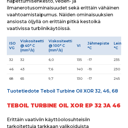
hapettumisenkesto, veden- ja 
ilmanerotusominaisuudet sekä erittäin vähäinen 
vaahtoamistaipumus. Näiden ominaisuuksien 
ansiosta öljyllä on erittäin pitkä kestoikä 
vaativissa turbiinikäytöissä. 
Viskositeetti
Viskositeetti
ISO
Jähmepiste
Leimah
@ 40° C
@ 100° C
VI
VG
°C
°C
2
2
(mm
/s)
(mm
/s)
32
32
6,0
135
-17
235
46
43
7,6
140
-19
230
68
65
9,7
130
-17
245
Tuotetiedote Teboil Turbine Oil XOR 32, 46, 68
TEBOIL TURBINE OIL XOR EP 32 JA 46
Erittäin vaativiin käyttöolosuhteisiin 
tarkoitettuja tarkkaan valikoiduista 