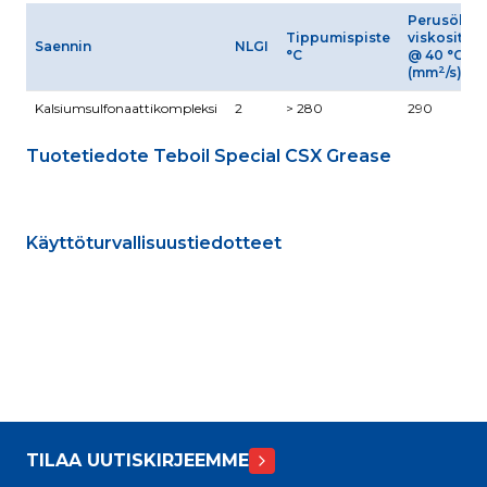
Perusöljyn
Tippumispiste
viskositeet
Saennin
NLGI
°C
@ 40 °C
2
(mm
/s)
Kalsiumsulfonaattikompleksi
2
> 280
290
Tuotetiedote Teboil Special CSX Grease
Käyttöturvallisuustiedotteet
TILAA UUTISKIRJEEMME