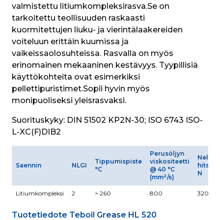
valmistettu litiumkompleksirasva.Se on 
tarkoitettu teollisuuden raskaasti 
kuormitettujen liuku- ja vierintälaakereiden 
voiteluun erittäin kuumissa ja 
vaikeissaolosuhteissa. Rasvalla on myös 
erinomainen mekaaninen kestävyys. Tyypillisiä 
käyttökohteita ovat esimerkiksi 
pellettipuristimet.Sopii hyvin myös 
monipuoliseksi yleisrasvaksi.
Suorituskyky:
 DIN 51502 KP2N-30; ISO 6743 ISO-
L-XC(F)DIB2
Perusöljyn
Neliku
Tippumispiste
viskositeetti
Saennin
NLGI
hitsau
°C
@ 40 °C
N
2
(mm
/s)
Litiumkompleksi
2
> 260
800
3200
Tuotetiedote Teboil Grease HL 520