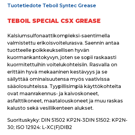
Tuotetiedote Teboil Syntec Grease
TEBOIL SPECIAL CSX GREASE
Kalsiumsulfonaattikompleksi-saentimella 
valmistettu erikoisvoitelurasva. Saennin antaa 
tuotteelle poikkeuksellisen hyvän 
kuormankantokyvyn, joten se sopii raskaasti 
kuormitettuihin voitelukohteisiin. Rasvalla on 
erittäin hyvä mekaaninen kestävyys ja se 
säilyttää ominaisuutensa myös vaativissa 
sääolosuhteissa. Tyypillisimpiä käyttökohteita 
ovat maanrakennus- ja kaivoskoneet, 
asfalttikoneet, maatalouskoneet ja muu raskas 
kalusto sekä vesiliikenteen alukset. 
Suorituskyky:
 DIN 51502 KP2N-3DIN 51502: KP2N-
30; ISO 12924: L-XC(F)DIB2