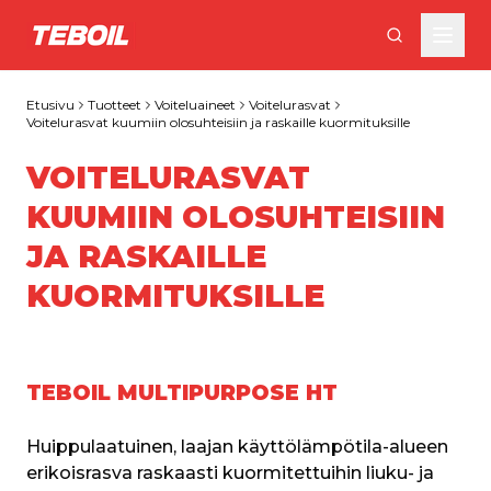
Siirry pääsisältöön
Etusivu
Tuotteet
Voiteluaineet
Voitelurasvat
Voitelurasvat kuumiin olosuhteisiin ja raskaille kuormituksille
VOITELURASVAT
KUUMIIN OLOSUHTEISIIN
JA RASKAILLE
KUORMITUKSILLE
TEBOIL MULTIPURPOSE HT
Huippulaatuinen, laajan käyttölämpötila-alueen 
erikoisrasva raskaasti kuormitettuihin liuku- ja 