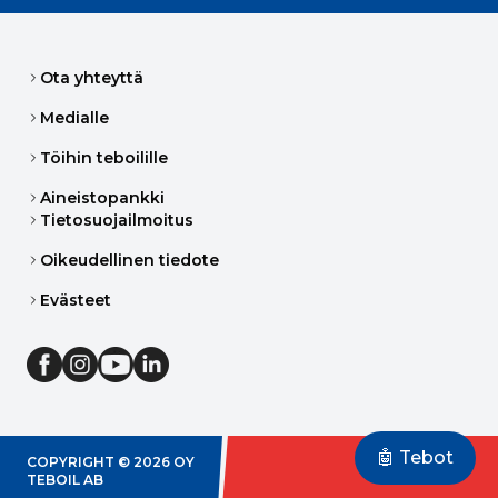
Ota yhteyttä
Medialle
Töihin teboilille
Aineistopankki
Tietosuojailmoitus
Oikeudellinen tiedote
Evästeet
🤖 Tebot
COPYRIGHT ©
2026
OY
TEBOIL AB