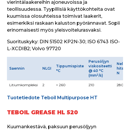
vierintälaakereihin ajoneuvoissa ja 
teollisuudessa. Tyypillisiä käyttökohteita ovat 
kuumissa olosuhteissa toimivat laakerit, 
esimerkiksi raskaan kaluston pyörännavat. Sopii 
erinomaisesti myös yleisvoitelurasvaksi.
Suorituskyky:
 DIN 51502 KP2N-30; ISO 6743 ISO-
L-XCDIB2; Volvo 97720
Perusöljyn
Neliku
Tippumispiste
viskositeetti
Saennin
NLGI
hitsau
°C
@ 40 °C
N
2
(mm
/s)
Litiumkompleksi
2
> 260
210
2800
Tuotetiedote Teboil Multipurpose HT
TEBOIL GREASE HL 520
Kuumankestävä, paksuun perusöljyyn 