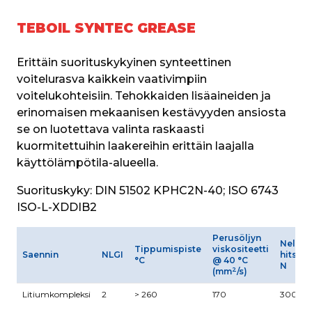
TEBOIL SYNTEC GREASE
Erittäin suorituskykyinen synteettinen 
voitelurasva kaikkein vaativimpiin 
voitelukohteisiin. Tehokkaiden lisäaineiden ja 
erinomaisen mekaanisen kestävyyden ansiosta 
se on luotettava valinta raskaasti 
kuormitettuihin laakereihin erittäin laajalla 
käyttölämpötila-alueella.
Suorituskyky:
 DIN 51502 KPHC2N-40; ISO 6743 
ISO-L-XDDIB2
Perusöljyn
Neliku
Tippumispiste
viskositeetti
Saennin
NLGI
hitsau
°C
@ 40 °C
N
2
(mm
/s)
Litiumkompleksi
2
> 260
170
3000