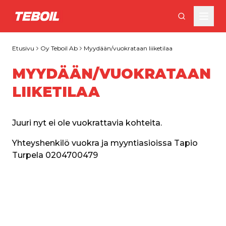
Siirry pääsisältöön
Etusivu
Oy Teboil Ab
Myydään/vuokrataan liiketilaa
MYYDÄÄN/VUOKRATAAN
LIIKETILAA
Juuri nyt ei ole vuokrattavia kohteita. 
Yhteyshenkilö vuokra ja myyntiasioissa Tapio 
Turpela 0204700479