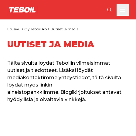
Siirry pääsisältöön
Etusivu
Oy Teboil Ab
Uutiset ja media
UUTISET JA MEDIA
Tältä sivulta löydät Teboilin viimeisimmät 
uutiset ja tiedotteet. Lisäksi löydät 
mediakontaktimme yhteystiedot, tältä sivulta 
löydät myös linkin 
aineistopankkiimme. Blogikirjoitukset antavat 
hyödyllisiä ja oivaltavia vinkkejä. 