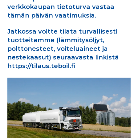
verkkokaupan tietoturva vastaa
tämän päivän vaatimuksia.
Jatkossa voitte tilata turvallisesti
tuotteitamme (lämmitysöljyt,
polttonesteet, voiteluaineet ja
nestekaasut) seuraavasta linkistä
https://tilaus.teboil.fi