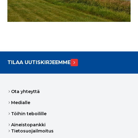
TILAA UUTISKIRJEEMME
Ota yhteyttä
Medialle
Töihin teboilille
Aineistopankki
Tietosuojailmoitus