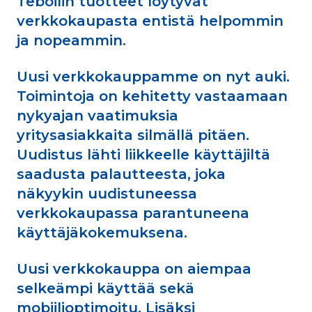
Teboilin tuotteet löytyvät
verkkokaupasta entistä helpommin
ja nopeammin.
Uusi verkkokauppamme on nyt auki.
Toimintoja on kehitetty vastaamaan
nykyajan vaatimuksia
yritysasiakkaita silmällä pitäen.
Uudistus lähti liikkeelle käyttäjiltä
saadusta palautteesta, joka
näkyykin uudistuneessa
verkkokaupassa parantuneena
käyttäjäkokemuksena.
Uusi verkkokauppa on aiempaa
selkeämpi käyttää sekä
mobiilioptimoitu. Lisäksi