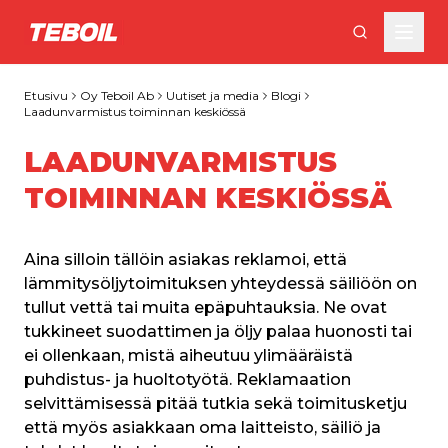
Siirry pääsisältöön
Etusivu
Oy Teboil Ab
Uutiset ja media
Blogi
Laadunvarmistus toiminnan keskiössä
LAADUNVARMISTUS
TOIMINNAN KESKIÖSSÄ
Aina silloin tällöin asiakas reklamoi, että 
lämmitysöljytoimituksen yhteydessä säiliöön on 
tullut vettä tai muita epäpuhtauksia. Ne ovat 
tukkineet suodattimen ja öljy palaa huonosti tai 
ei ollenkaan, mistä aiheutuu ylimääräistä 
puhdistus- ja huoltotyötä. Reklamaation 
selvittämisessä pitää tutkia sekä toimitusketju 
että myös asiakkaan oma laitteisto, säiliö ja 