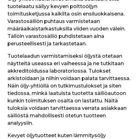
tuotelaatu säilyy kevyen polttoöljyn 
toimitusketjussa kaikilta osin ensiluokkaisena. 
Varastosäiliön puhtaus varmistetaan 
määräaikaistarkastuksilla viiden vuoden välein. 
Tällöin varastosäiliö puhdistetaan aina 
perusteellisesti ja tarkastetaan.
Tuotelaadun varmistamiseksi öljystä otetaan 
näytteitä useassa eri vaiheessa ja ne tutkitaan 
akkreditoidussa laboratoriossa. Tulokset 
arkistoidaan ja niihin voidaan palata tarvittaessa. 
Näin öljy-yhtiöllä on tutkimustulokset ja siten 
tiedossa, minkä laatuista tuotetta säiliöautoon 
kunkin toimituksen osalta on lastattu. Näitä 
tuloksia voidaan tarvittaessa verrata asiakkaan 
säiliöstä mahdollisesti otetun tuotteen 
analyysiin.
Kevyet öljytuotteet kuten lämmitysöljy 