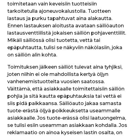
toimitetaan vain keveisiin tuotteisiin 
tarkoitetulla ajoneuvokalustolla. Tuotteen 
lastaus ja purku tapahtuvat aina alakautta. 
Ennen lastauksen aloitusta avataan säiliöauton 
lastausventtiilistä jokaisen säiliön pohjaventtiilit. 
Mikäli säiliössä olisi tuotetta, vettä tai 
epäpuhtautta, tulisi se näkyviin näkölasiin, joka 
on säiliön alin kohta.
Toimituksen jälkeen säiliöt tulevat aina tyhjiksi, 
joten niihin ei ole mahdollista kertyä öljyn 
vanhenemistuotteita vuosien saatossa. 
Väittämä, että asiakkaalle toimitettaisiin säiliön 
pohjia ja sitä kautta epäpuhtauksia tai vettä ei 
siis pidä paikkaansa. Säiliöauto jakaa samasta 
tuote-erästä öljyä poikkeuksetta useammalle 
asiakkaalle. Jos tuote-erässä olisi laatuongelma, 
se tulisi esiin useamman asiakkaan kohdalla. Jos 
reklamaatio on ainoa kyseisen lastin osalta, on 