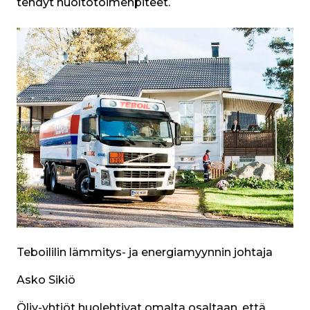
tehdyt huoltotoimenpiteet.
Teboililin lämmitys- ja energiamyynnin johtaja
Asko Sikiö
Öljy-yhtiöt huolehtivat omalta osaltaan, että 