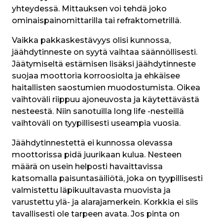
yhteydessä. Mittauksen voi tehdä joko 
ominaispainomittarilla tai refraktometrillä.
Vaikka pakkaskestävyys olisi kunnossa, 
jäähdytinneste on syytä vaihtaa säännöllisesti. 
Jäätymiseltä estämisen lisäksi jäähdytinneste 
suojaa moottoria korroosiolta ja ehkäisee 
haitallisten saostumien muodostumista. Oikea 
vaihtoväli riippuu ajoneuvosta ja käytettävästä 
nesteestä. Niin sanotuilla long life -nesteillä 
vaihtoväli on tyypillisesti useampia vuosia.
Jäähdytinnestettä ei kunnossa olevassa 
moottorissa pidä juurikaan kulua. Nesteen 
määrä on usein helposti havaittavissa 
katsomalla paisuntasäiliötä, joka on tyypillisesti 
valmistettu läpikuultavasta muovista ja 
varustettu ylä- ja alarajamerkein. Korkkia ei siis 
tavallisesti ole tarpeen avata. Jos pinta on 