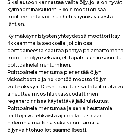
Siksi autoon kannattaa valita öljy, jolla on hyvät 
kylmäominaisuudet. Silloin moottori saa 
moitteetonta voitelua heti käynnistyksestä 
lähtien. 
Kylmäkäynnistysten yhteydessä moottori käy 
rikkaammalla seoksella, jolloin osa 
polttoaineesta saattaa päätyä palamattomana 
moottoriöljyn sekaan, eli tapahtuu niin sanottu 
polttoainelaimentuminen. 
Polttoainelaimentuma pienentää öljyn 
viskositeettia ja heikentää moottoriöljyn 
voitelukykyä. Dieselmoottorissa tätä ilmiötä voi 
aiheuttaa myös hiukkassuodattimen 
regeneroinnissa käytettävä jälkiruiskutus. 
Polttoainelaimentumaa ja sen aiheuttamia 
haittoja voi ehkäistä ajamalla toisinaan 
pidempiä matkoja sekä suorittamalla 
öljynvaihtohuollot säännöllisesti.