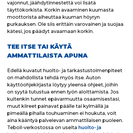
vajonnut, jäähdytinnestettä voi lisätä 
täyttökorkista. Korkin avaaminen kuumasta 
moottorista aiheuttaa kuuman höyryn 
purkauksen. Ole siis erittäin varovainen ja suojaa 
kätesi, jos päädyt avaamaan korkin.
TEE ITSE TAI KÄYTÄ
AMMATTILAISTA APUNA
Edellä kuvatut huolto- ja tarkastustoimenpiteet 
on mahdollista tehdä myös itse. Auton 
käyttöohjekirjasta löytyy yleensä ohjeet, joihin 
on syytä tutustua ennen työn aloittamista. Jos 
kuitenkin tunnet epävarmuutta osaamisestasi, 
muut kiireet painavat päälle tai kylmällä ja 
pimeällä pihalla touhuaminen ei houkuta, voit 
aina kääntyä palvelevan ammattilaisen puoleen. 
Teboil-verkostossa on useita 
huolto- ja 