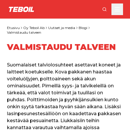
Siirry pääsisältöön
Etusivu
Oy Teboil Ab
Uutiset ja media
Blogi
Valmistaudu talveen
VALMISTAUDU TALVEEN
Suomalaiset talviolosuhteet asettavat koneet ja 
laitteet koetukselle. Kova pakkanen haastaa 
voiteluöljyjen, polttoaineen sekä akun 
ominaisuudet. Pimeillä syys- ja talvikeleillä on 
tärkeää, että valot toimivat ja tuulilasi on 
puhdas. Polttimoiden ja pyyhkijänsulkien kunto 
onkin syytä tarkastaa hyvän sään aikana. Lisäksi 
lasinpesunestesäiliöön on kaadettava pakkasen 
kestävää pesuainetta. Liukkaisiin teihin 
kannattaa varautua vaihtamalla ajoissa 