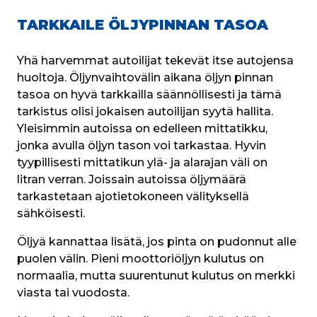
TARKKAILE ÖLJYPINNAN TASOA
Yhä harvemmat autoilijat tekevät itse autojensa 
huoltoja. Öljynvaihtovälin aikana öljyn pinnan 
tasoa on hyvä tarkkailla säännöllisesti ja tämä 
tarkistus olisi jokaisen autoilijan syytä hallita. 
Yleisimmin autoissa on edelleen mittatikku, 
jonka avulla öljyn tason voi tarkastaa. Hyvin 
tyypillisesti mittatikun ylä- ja alarajan väli on 
litran verran. Joissain autoissa öljymäärä 
tarkastetaan ajotietokoneen välityksellä 
sähköisesti.
Öljyä kannattaa lisätä, jos pinta on pudonnut alle 
puolen välin. Pieni moottoriöljyn kulutus on 
normaalia, mutta suurentunut kulutus on merkki 
viasta tai vuodosta.