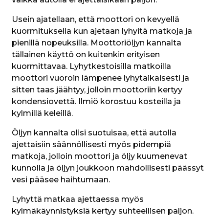
Usein ajatellaan, että moottori on kevyellä 
kuormituksella kun ajetaan lyhyitä matkoja ja 
pienillä nopeuksilla. Moottoriöljyn kannalta 
tällainen käyttö on kuitenkin erityisen 
kuormittavaa. Lyhytkestoisilla matkoilla 
moottori vuoroin lämpenee lyhytaikaisesti ja 
sitten taas jäähtyy, jolloin moottoriin kertyy 
kondensiovettä. Ilmiö korostuu kosteilla ja 
kylmillä keleillä.  
Öljyn kannalta olisi suotuisaa, että autolla 
ajettaisiin säännöllisesti myös pidempiä 
matkoja, jolloin moottori ja öljy kuumenevat 
kunnolla ja öljyn joukkoon mahdollisesti päässyt 
vesi pääsee haihtumaan.
Lyhyttä matkaa ajettaessa myös 
kylmäkäynnistyksiä kertyy suhteellisen paljon. 