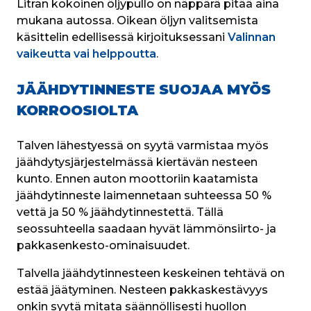
Litran kokoinen öljypullo on näppärä pitää aina 
mukana autossa. Oikean öljyn valitsemista 
käsittelin edellisessä kirjoituksessani 
Valinnan 
vaikeutta vai helppoutta
.
JÄÄHDYTINNESTE SUOJAA MYÖS
KORROOSIOLTA
Talven lähestyessä on syytä varmistaa myös 
jäähdytysjärjestelmässä kiertävän nesteen 
kunto. Ennen auton moottoriin kaatamista 
jäähdytinneste laimennetaan suhteessa 50 % 
vettä ja 50 % jäähdytinnestettä. Tällä 
seossuhteella saadaan hyvät lämmönsiirto- ja 
pakkasenkesto-ominaisuudet.
Talvella jäähdytinnesteen keskeinen tehtävä on 
estää jäätyminen. Nesteen pakkaskestävyys 
onkin syytä mitata säännöllisesti huollon 